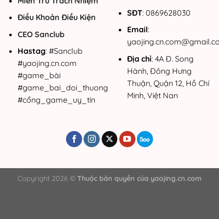
Miễn Trừ Trách Nhiệm
SĐT
: 0869628030
Điều Khoản Điều Kiện
Email
:
CEO Sanclub
yaojing.cn.com@gmail.c
Hastag
: #Sanclub
Địa chỉ
: 4A Đ. Song
#yaojing.cn.com
Hành, Đông Hưng
#game_bài
Thuận, Quận 12, Hồ Chí
#game_bai_doi_thuong
Minh, Việt Nan
#cổng_game_uy_tín
Copyright 2026 ©
Thuộc bản quyền của yaojing.cn.com