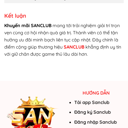
Kết luận
Khuyến mãi SANCLUB
mang tới trải nghiệm giải trí trọn
vẹn cùng cơ hội nhận quà giá trị. Thành viên có thể tận
hưởng ưu đãi minh bạch liên tục cập nhật. Đây chính là
điểm cộng giúp thương hiệu
SANCLUB
khẳng định uy tín
với giữ chân được game thủ lâu dài hơn.
HƯỚNG DẪN
Tải app Sanclub
Đăng ký Sanclub
Đăng nhập Sanclub