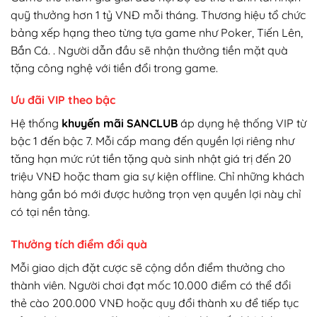
quỹ thưởng hơn 1 tỷ VNĐ mỗi tháng. Thương hiệu tổ chức
bảng xếp hạng theo từng tựa game như Poker, Tiến Lên,
Bắn Cá. . Người dẫn đầu sẽ nhận thưởng tiền mặt quà
tặng công nghệ với tiền đổi trong game.
Ưu đãi VIP theo bậc
Hệ thống
khuyến mãi SANCLUB
áp dụng hệ thống VIP từ
bậc 1 đến bậc 7. Mỗi cấp mang đến quyền lợi riêng như
tăng hạn mức rút tiền tặng quà sinh nhật giá trị đến 20
triệu VNĐ hoặc tham gia sự kiện offline. Chỉ những khách
hàng gắn bó mới được hưởng trọn vẹn quyền lợi này chỉ
có tại nền tảng.
Thưởng tích điểm đổi quà
Mỗi giao dịch đặt cược sẽ cộng dồn điểm thưởng cho
thành viên. Người chơi đạt mốc 10.000 điểm có thể đổi
thẻ cào 200.000 VNĐ hoặc quy đổi thành xu để tiếp tục