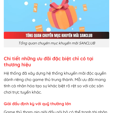
Tổng quan chuyên mục khuyến mãi SANCLUB
Chi tiết những ưu đãi đặc biệt chỉ có tại
thương hiệu
Hệ thống đã xây dựng hệ thống khuyến mãi độc quyền
dành riêng cho game thủ trung thành. Mỗi ưu đãi mang
tính cá nhân hóa tạo sự khác biệt rõ rệt so với các sân
chơi trực tuyến khác.
Giải đấu định kỳ với quỹ thưởng lớn
Game thủ tham gia giải đấu nội bộ có thể tranh tài nhận