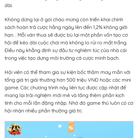
dài.
Không dừng lại ở gói chào mừng còn triển khai chính
sách hoàn trả cược hằng ngày lên đến 1,2% không giới
hạn. . Mỗi ván thua sẽ được bù lại một phần vốn tạo cơ
hội để kéo dài cuộc chơi mà không lo rủi ro mất trắng.
Điều này khẳng định sự đầu tư nghiêm túc của nhà cái
trong việc tạo dựng môi trường cá cược minh bạch.
Hội viên có thể tham gia sự kiện bốc thăm may mắn với
tổng giá trị giải thưởng hơn 500 triệu VNĐ hoặc các mini
game. Các chương trình này liên tục được cập nhật để
mang lại trải nghiệm mới mẻ và tăng thêm phần kịch
tính cho mỗi lần đăng nhập. Nhờ đó game thủ luôn có cơ
hội nhận nhiều phần thưởng giá trị.